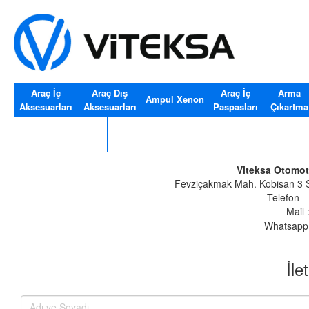
Araç İç
Araç Dış
Araç İç
Arma
Ampul Xenon
Aksesuarları
Aksesuarları
Paspasları
Çıkartma
Araç Cam Silecekler
Viteksa Otomoti
Fevziçakmak Mah. Kobisan 3 S
Telefon -
Mail 
Whatsapp
İle