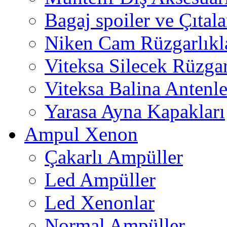
Bagaj spoiler ve Çıtala
Niken Cam Rüzgarlıkl
Viteksa Silecek Rüzgar
Viteksa Balina Antenle
Yarasa Ayna Kapakları
Ampul Xenon
Çakarlı Ampüller
Led Ampüller
Led Xenonlar
Normal Ampüller