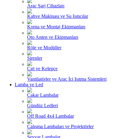
Araç Şarj Cihazları
Kahve Makinası ve Su Isıtıcılar
Korna ve Montaj Ekipmanları
Oto Anten ve Ekipmanları
Röle ve Modüller
Sirenler
Cırt ve Kelepçe
Vantilatörler ve Araç İçi Isıtma Sistemleri
Lamba ve Led
Çakar Lambalar
Gündüz Ledleri
Off Road 4x4 Lambalar
Çalışma Lambaları ve Projektörler
Seyyar Lambalar