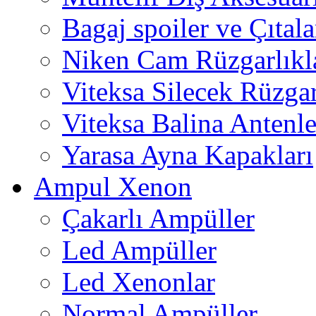
Bagaj spoiler ve Çıtala
Niken Cam Rüzgarlıkl
Viteksa Silecek Rüzgar
Viteksa Balina Antenle
Yarasa Ayna Kapakları
Ampul Xenon
Çakarlı Ampüller
Led Ampüller
Led Xenonlar
Normal Ampüller