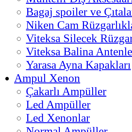
Bagaj spoiler ve Çıtala
Niken Cam Rüzgarlıkl
Viteksa Silecek Rüzgar
Viteksa Balina Antenle
Yarasa Ayna Kapakları
Ampul Xenon
Çakarlı Ampüller
Led Ampüller
Led Xenonlar
Normal Ampüller