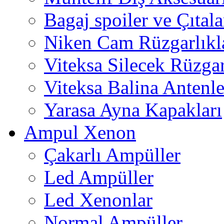
Bagaj spoiler ve Çıtala
Niken Cam Rüzgarlıkl
Viteksa Silecek Rüzgar
Viteksa Balina Antenle
Yarasa Ayna Kapakları
Ampul Xenon
Çakarlı Ampüller
Led Ampüller
Led Xenonlar
Normal Ampüller