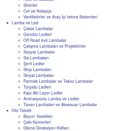
Sirenler
Cırt ve Kelepçe
Vantilatörler ve Araç İçi Isıtma Sistemleri
Lamba ve Led
Çakar Lambalar
Gündüz Ledleri
Off Road 4x4 Lambalar
Çalışma Lambaları ve Projektörler
Seyyar Lambalar
Sis Lambaları
Şerit Ledler
Stop Lambaları
Sinyal Lambaları
Parmak Lambalar ve Takoz Lambalar
Torpido Ledleri
Kapı Altı Lazer Ledler
Animasyonlu Lamba ve Ledler
Tavan Lambaları ve Aksesuar Lambalar
Oto Tekstil
Boyun Yastıkları
Çeki Kemerleri
Dikme Direksiyon Kılıfları