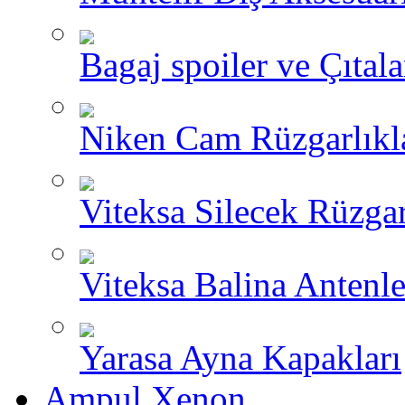
Bagaj spoiler ve Çıtala
Niken Cam Rüzgarlıkl
Viteksa Silecek Rüzgar
Viteksa Balina Antenle
Yarasa Ayna Kapakları
Ampul Xenon