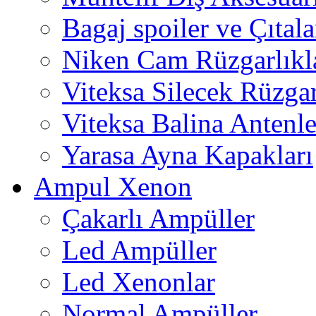
Bagaj spoiler ve Çıtala
Niken Cam Rüzgarlıkl
Viteksa Silecek Rüzgar
Viteksa Balina Antenle
Yarasa Ayna Kapakları
Ampul Xenon
Çakarlı Ampüller
Led Ampüller
Led Xenonlar
Normal Ampüller