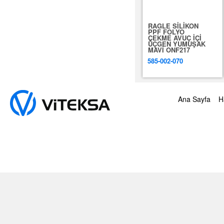
RAGLE SİLİKON
PPF FOLYO
ÇEKME AVUÇ İÇİ
ÜÇGEN YUMUŞAK
MAVİ ONF217
585-002-070
Ana Sayfa
H