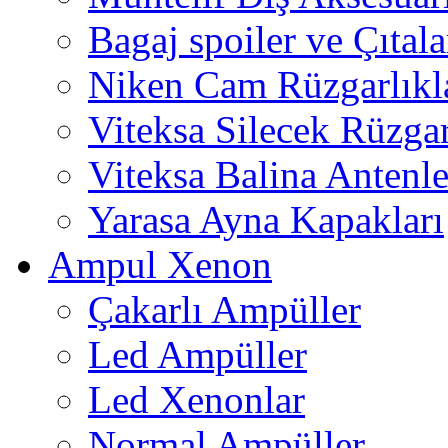
Bagaj spoiler ve Çıtala
Niken Cam Rüzgarlıkl
Viteksa Silecek Rüzgar
Viteksa Balina Antenle
Yarasa Ayna Kapakları
Ampul Xenon
Çakarlı Ampüller
Led Ampüller
Led Xenonlar
Normal Ampüller