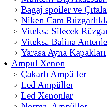
Bagaj spoiler ve Çıtala
Niken Cam Rüzgarlıkl
Viteksa Silecek Rüzgar
Viteksa Balina Antenle
Yarasa Ayna Kapakları
Ampul Xenon
Çakarlı Ampüller
Led Ampüller
Led Xenonlar
Normal Ampüller