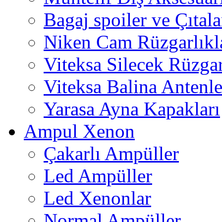
Bagaj spoiler ve Çıtala
Niken Cam Rüzgarlıkl
Viteksa Silecek Rüzgar
Viteksa Balina Antenle
Yarasa Ayna Kapakları
Ampul Xenon
Çakarlı Ampüller
Led Ampüller
Led Xenonlar
Normal Ampüller