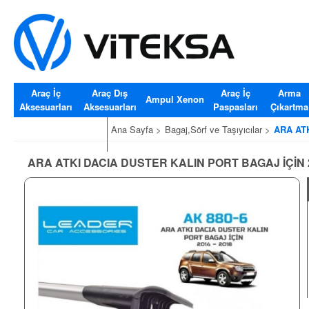
Araç İç
Araç Dış
Araç İç
Arma
Ampul Xenon
Aksesuarları
Aksesuarları
Paspasları
Çıkartma
Araç Cam Silecekler
Ana Sayfa >
Bagaj,Sörf ve Taşıyıcılar >
ARA ATK
ARA ATKI DACIA DUSTER KALIN PORT BAGAJ İÇİN 2